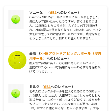
ソニーD。 （
GB1
へのレビュー）
Gearbox GB1のボールには本当にがっかりしました。
気に入って使いたかったのですが、安くはありませ
ん。12個購入したのですが、わずか1ヶ月で5個が割
れ、2個は歪んで使えなくなってしまいました。もっと
大切に保管しておけばよかったのですが、残念ながら
そうしませんでした。割れたり歪んだりするた...
最高 （
X-40 アウトドア ピックルボール（屋外
用ボール）
へのレビュー）
耐久性が非常に高く、ひび割れもしにくいうえに、8
週間にわたるハードな使用にもかかわらず形を保ち続
けてくれます。...
ミルク （
GB1
へのレビュー）
他の人にピックルボールを教えるためにこのGB1ボー
ルを購入しましたが、大正解でした！しっかりとした
形状を保ち、スピード感もちょうど良くて、教える側
もプレーしやすいです。みんな知ってる通り、あの
「X」はすぐに柔らかくなっちゃいますよね…。でも