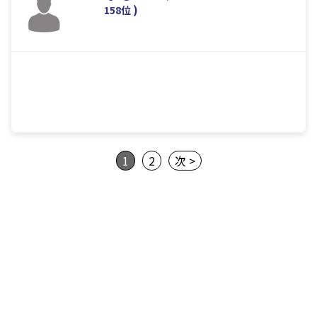
)
158位
1
2
次 >