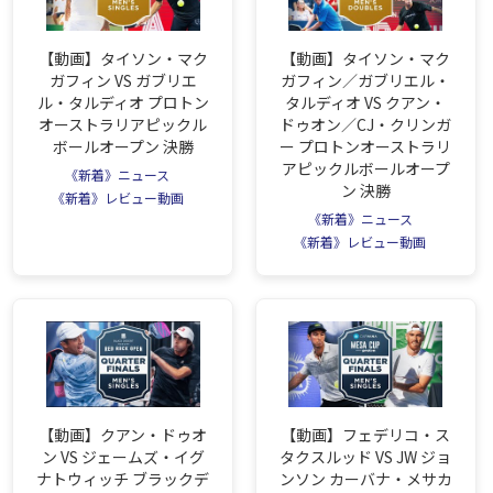
【動画】タイソン・マク
【動画】タイソン・マク
ガフィン VS ガブリエ
ガフィン／ガブリエル・
ル・タルディオ プロトン
タルディオ VS クアン・
オーストラリアピックル
ドゥオン／CJ・クリンガ
ボールオープン 決勝
ー プロトンオーストラリ
アピックルボールオープ
《新着》ニュース
ン 決勝
《新着》レビュー動画
《新着》ニュース
《新着》レビュー動画
【動画】クアン・ドゥオ
【動画】フェデリコ・ス
ン VS ジェームズ・イグ
タクスルッド VS JW ジョ
ナトウィッチ ブラックデ
ンソン カーバナ・メサカ