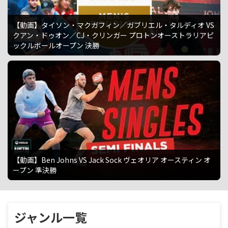
【動画】タイソン・マクガフィン／ガブリエル・タルディオ VS
クアン・ドゥオン／CJ・クリンガー プロトンオーストラリアピ
ックルボールオープン 決勝
【動画】Ben Johns VS Jack Sock ヴェオリア オースティン オ
ープン 準決勝
ジャンル一覧