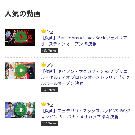
人気の動画
1位
【動画】Ben Johns VS Jack Sock ヴェオリア
オースティン オープン 準決勝
483 Views
2位
【動画】タイソン・マクガフィン VS ガブリエ
ル・タルディオ プロトンオーストラリアピック
ルボールオープン 決勝
130 Views
3位
【動画】フェデリコ・スタクスルッド VS JW ジ
ョンソン カーバナ・メサカップ 準々決勝
114 Views