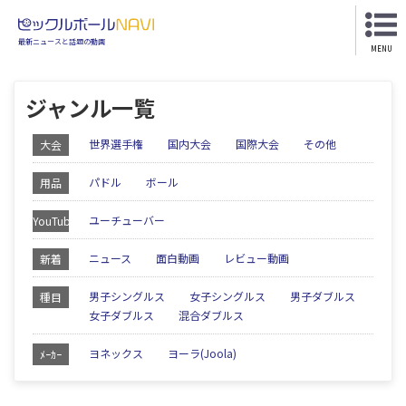
最新ニュースと話題の動画
MENU
ジャンル一覧
世界選手権
国内大会
国際大会
その他
大会
パドル
ボール
用品
ユーチューバー
YouTube
ニュース
面白動画
レビュー動画
新着
男子シングルス
女子シングルス
男子ダブルス
種目
女子ダブルス
混合ダブルス
ヨネックス
ヨーラ(Joola)
ﾒｰｶｰ