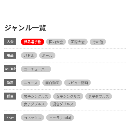
ジャンル一覧
大会
世界選手権
国内大会
国際大会
その他
用品
パドル
ボール
YouTube
ユーチューバー
新着
ニュース
面白動画
レビュー動画
種目
男子シングルス
女子シングルス
男子ダブルス
女子ダブルス
混合ダブルス
ﾒｰｶｰ
ヨネックス
ヨーラ(Joola)