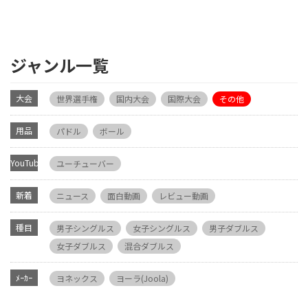
ジャンル一覧
大会
世界選手権
国内大会
国際大会
その他
用品
パドル
ボール
YouTube
ユーチューバー
新着
ニュース
面白動画
レビュー動画
種目
男子シングルス
女子シングルス
男子ダブルス
女子ダブルス
混合ダブルス
ﾒｰｶｰ
ヨネックス
ヨーラ(Joola)