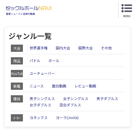
最新ニュースと話題の動画
MENU
ジャンル一覧
世界選手権
国内大会
国際大会
その他
大会
パドル
ボール
用品
ユーチューバー
YouTube
ニュース
面白動画
レビュー動画
新着
男子シングルス
女子シングルス
男子ダブルス
種目
女子ダブルス
混合ダブルス
ヨネックス
ヨーラ(Joola)
ﾒｰｶｰ