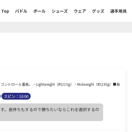
Top
パドル
ボール
シューズ
ウェア
グッズ
選手用具
ル重視。・Lightweight（約215g）・Midweight（約230g）■長
スピン：10.00
です。長持ちもするので勝ちたいならこれを選択するの