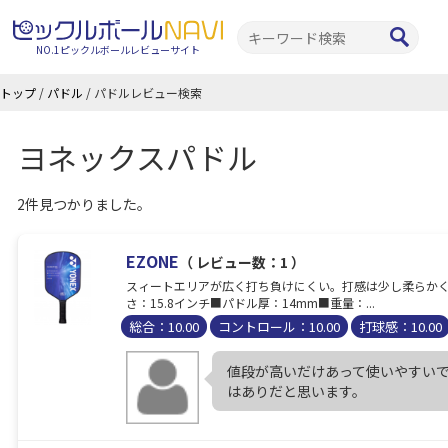
NO.1ピックルボールレビューサイト
トップ
/
パドル
/
パドルレビュー検索
ヨネックスパドル
2件見つかりました。
EZONE
（ レビュー数：1 ）
スィートエリアが広く打ち負けにくい。打感は少し柔らかくコントロー
さ：15.8インチ■パドル厚：14mm■重量：...
総合：10.00
コントロール：10.00
打球感：10.00
値段が高いだけあって使いやすい
はありだと思います。