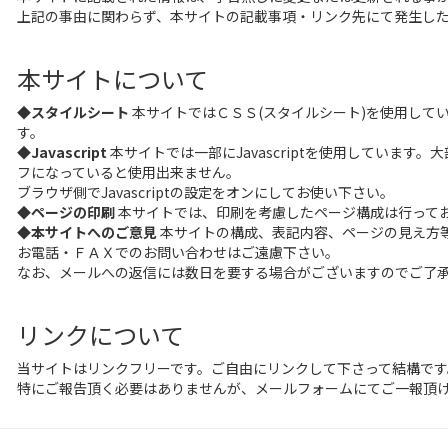
上記の事由に関わらず、本サイトの記載事項・リンク先にて発生し
本サイトについて
◆スタイルシート
本サイトではＣＳＳ(スタイルシート)を使用して
す。
◆Javascript
本サイトでは一部にJavascriptを使用しています。
フになっていると使用出来ません。
ブラウザ側でJavascriptの設定をオンにしてお使い下さい。
◆ページの印刷
本サイトでは、印刷を考慮したページ構成は行って
◆本サイトへのご意見
本サイトの構成、表記内容、ページの見え方
お電話・ＦＡＸでのお問い合わせはご遠慮下さい。
なお、メールへの返信には数日を要する場合がございますのでご了
リンクについて
当サイトはリンクフリーです。ご自由にリンクして下さって結構です
特にご報告頂く必要はありませんが、メールフォームにてご一報頂け