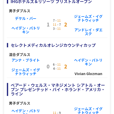
IHGホテルズ＆リゾーツ ブリストルオープン
男子ダブルス
ジェームズ・イグ
デケル・バー
ナトウィッチ
7 -
11
1
2
11
- 7
ヘイデン・パトリ
3 -
11
アンドレイ・ダエ
キン
スク
セレクトメディカルオレンジカウンティカップ
混合ダブルス
アンナ・ブライト
ヘイデン・パトリ
キン
6 -
11
0
2
4 -
11
ジェームズ・イグ
ナトウィッチ
Vivian Glozman
ベアード・ウェルス・マネジメント シアトル・オー
プン プレゼンテッド・バイ・ホランド・アメリカ・
ライン
男子ダブルス
ジェームズ・イグ
ヘイデン・パトリ
ナトウィッチ
11
- 9