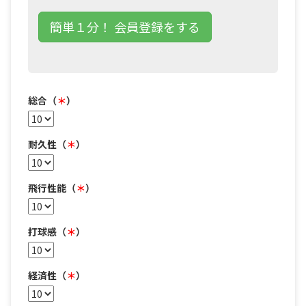
簡単１分！ 会員登録をする
総合（
＊
）
耐久性（
＊
）
飛行性能（
＊
）
打球感（
＊
）
経済性（
＊
）