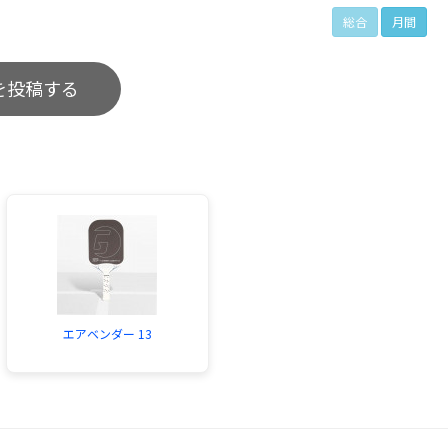
総合
月間
を投稿する
エアベンダー 13