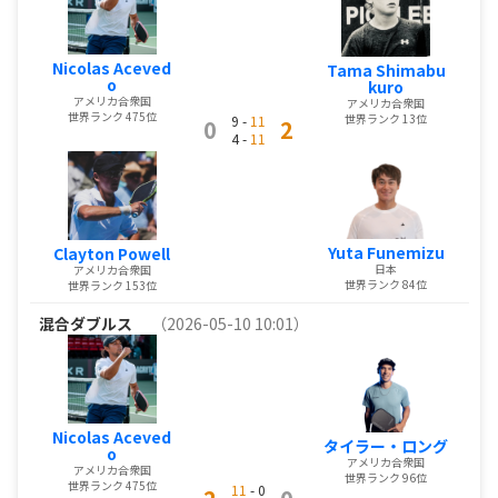
Nicolas Aceved
Tama Shimabu
o
kuro
アメリカ合衆国
アメリカ合衆国
世界ランク 475位
世界ランク 13位
9 -
11
0
2
4 -
11
Yuta Funemizu
Clayton Powell
日本
アメリカ合衆国
世界ランク 84位
世界ランク 153位
混合ダブルス
（2026-05-10 10:01）
Nicolas Aceved
タイラー・ロング
o
アメリカ合衆国
アメリカ合衆国
世界ランク 96位
世界ランク 475位
11
- 0