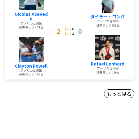
Nicolas Aceved
タイラー・ロング
o
アメリカ合衆国
アメリカ合衆国
世界ランク 96位
世界ランク 475位
11
- 6
2
0
11
- 4
Rafael Lenhard
Clayton Powell
アメリカ合衆国
アメリカ合衆国
世界ランク 19位
世界ランク 153位
もっと見る