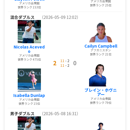
アメリカ合衆国
アメリカ合衆国
世界ランク 25位
世界ランク 153位
混合ダブルス
（2026-05-09 12:02）
Cailyn Campbell
Nicolas Aceved
アフガニスタン
o
世界ランク 21位
アメリカ合衆国
世界ランク 475位
11
- 2
2
0
11
- 2
ブレイン・ホヴニ
アー
Isabella Dunlap
アメリカ合衆国
アメリカ合衆国
世界ランク 79位
世界ランク 15位
男子ダブルス
（2026-05-08 16:31）