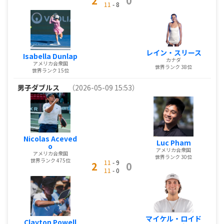
2
0
11
- 8
レイン・スリース
Isabella Dunlap
カナダ
アメリカ合衆国
世界ランク 38位
世界ランク 15位
男子ダブルス
（2026-05-09 15:53）
Nicolas Aceved
Luc Pham
o
アメリカ合衆国
アメリカ合衆国
世界ランク 30位
世界ランク 475位
11
- 9
2
0
11
- 0
マイケル・ロイド
Clayton Powell