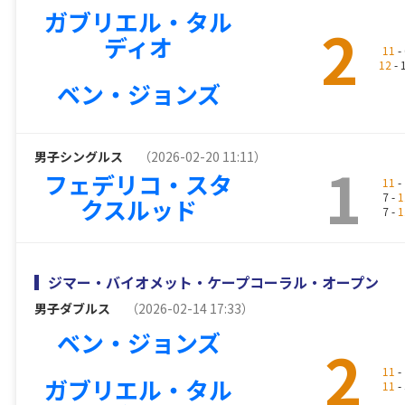
ガブリエル・タル
2
ディオ
11
- 
12
- 
ベン・ジョンズ
男子シングルス
（2026-02-20 11:11）
1
フェデリコ・スタ
11
- 
7 -
1
クスルッド
7 -
1
ジマー・バイオメット・ケープコーラル・オープン
男子ダブルス
（2026-02-14 17:33）
ベン・ジョンズ
2
11
- 
ガブリエル・タル
11
- 