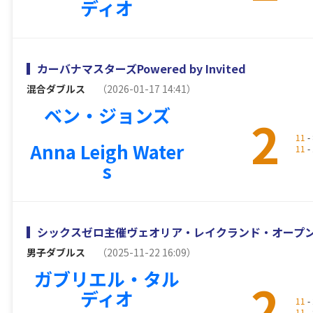
ディオ
カーバナマスターズPowered by Invited
混合ダブルス
（2026-01-17 14:41）
ベン・ジョンズ
2
11
- 
Anna Leigh Water
11
- 
s
シックスゼロ主催ヴェオリア・レイクランド・オープ
男子ダブルス
（2025-11-22 16:09）
ガブリエル・タル
2
ディオ
11
- 
11
- 