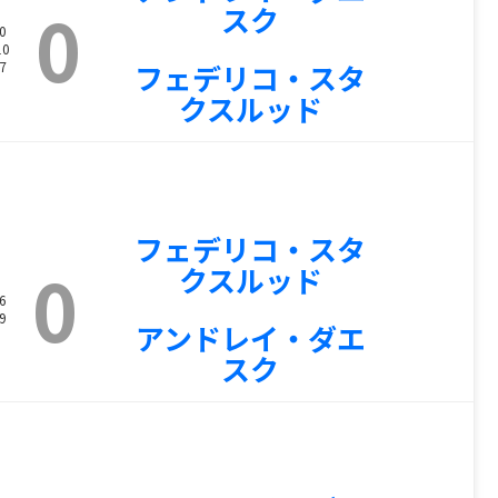
0
スク
0
10
7
フェデリコ・スタ
クスルッド
フェデリコ・スタ
0
クスルッド
6
9
アンドレイ・ダエ
スク