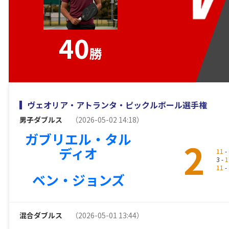
40
勝
ヴェオリア・アトランタ・ピックルボール選手権
男子ダブルス
（2026-05-02 14:18）
ガブリエル・タル
2
ディオ
11
- 
3 -
1
11
- 
ベン・ジョンズ
混合ダブルス
（2026-05-01 13:44）