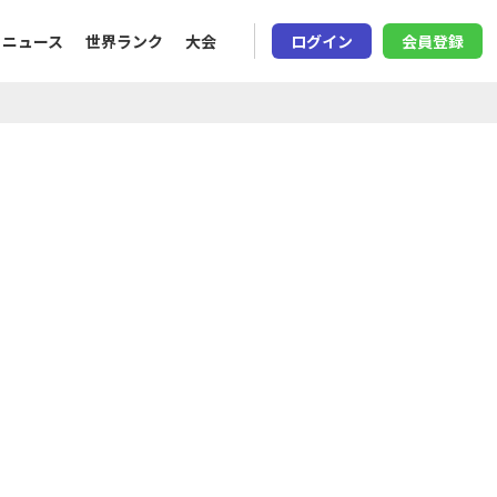
ニュース
世界ランク
大会
ログイン
会員登録