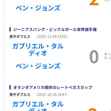
ベン・ジョンズ
ジーニアスバンク・ピックルボール世界選手権
男子ダブルス
（2025-11-08 19:05）
ガブリエル・タル
0
ディオ
8 -
1
5 -
1
ベン・ジョンズ
オランダアメリカ提供のレートベガスカップ
男子ダブルス
（2025-10-25 18:47）
ガブリエル・タル
ディオ