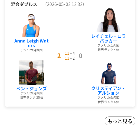
混合ダブルス
（2026-05-02 12:32）
レイチェル・ロラ
Anna Leigh Wat
バッカー
ers
アメリカ合衆国
世界ランク 4位
アメリカ合衆国
11
- 4
2
0
11
- 2
クリスティアン・
ベン・ジョンズ
アルション
アメリカ合衆国
世界ランク 25位
アメリカ合衆国
世界ランク 4位
もっと見る