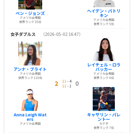
ヘイデン・パトリ
ベン・ジョンズ
キン
アメリカ合衆国
アメリカ合衆国
世界ランク 25位
世界ランク 5位
女子ダブルス
（2026-05-02 16:47）
レイチェル・ロラ
アンナ・ブライト
バッカー
アメリカ合衆国
アメリカ合衆国
世界ランク 110位
世界ランク 4位
11
- 4
2
0
11
- 1
Anna Leigh Wat
キャサリン・パレ
ers
ントー
アメリカ合衆国
カナダ
世界ランク 7位