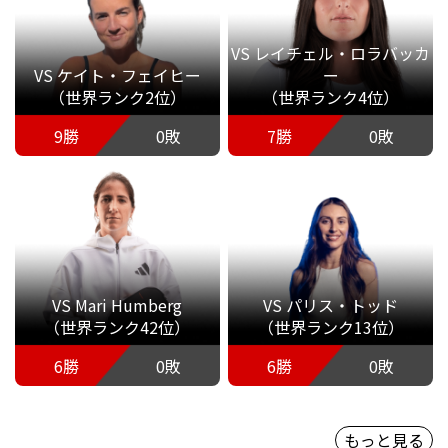
VS レイチェル・ロラバッカ
VS ケイト・フェイヒー
ー
（世界ランク2位）
（世界ランク4位）
9勝
0敗
7勝
0敗
VS Mari Humberg
VS パリス・トッド
（世界ランク42位）
（世界ランク13位）
6勝
0敗
6勝
0敗
もっと見る