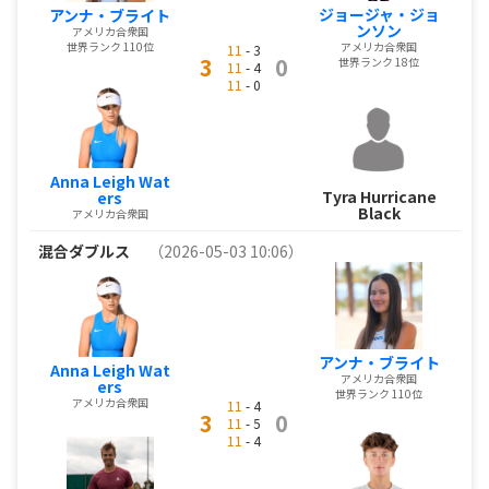
ジョージャ・ジョ
アンナ・ブライト
ンソン
アメリカ合衆国
世界ランク 110位
アメリカ合衆国
11
- 3
3
0
世界ランク 18位
11
- 4
11
- 0
Anna Leigh Wat
Tyra Hurricane
ers
Black
アメリカ合衆国
混合ダブルス
（2026-05-03 10:06）
アンナ・ブライト
Anna Leigh Wat
アメリカ合衆国
ers
世界ランク 110位
アメリカ合衆国
11
- 4
3
0
11
- 5
11
- 4