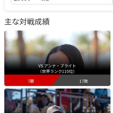
主な対戦成績
VS アンナ・ブライト
（世界ランク110位）
7勝
17敗