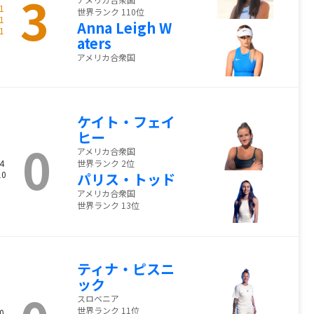
3
1
世界ランク 110位
1
Anna Leigh W
1
aters
アメリカ合衆国
ケイト・フェイ
ヒー
0
アメリカ合衆国
4
世界ランク 2位
10
パリス・トッド
アメリカ合衆国
世界ランク 13位
ティナ・ピスニ
ック
スロベニア
世界ランク 11位
0