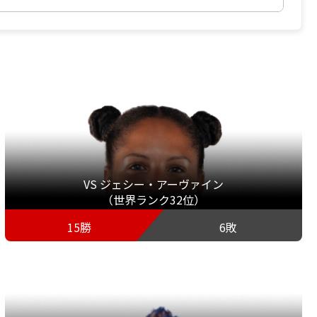
VS ジェシー・アーヴァイン
（世界ランク32位）
15勝
6敗