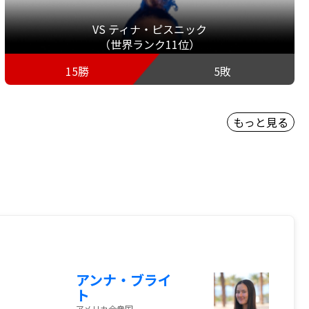
VS ティナ・ピスニック
（世界ランク11位）
15勝
5敗
もっと見る
アンナ・ブライ
ト
アメリカ合衆国