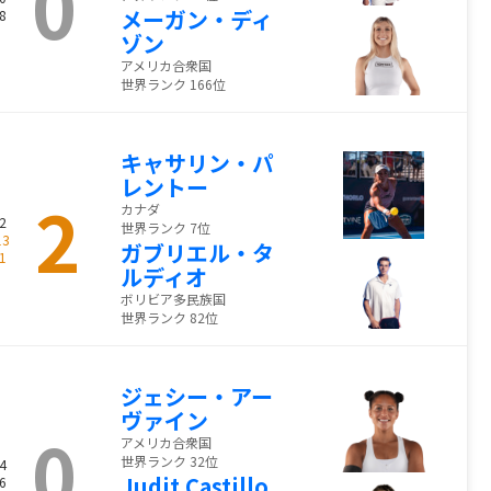
0
メーガン・ディ
8
ゾン
アメリカ合衆国
世界ランク 166位
キャサリン・パ
レントー
2
カナダ
2
世界ランク 7位
13
ガブリエル・タ
1
ルディオ
ボリビア多民族国
世界ランク 82位
ジェシー・アー
ヴァイン
0
アメリカ合衆国
世界ランク 32位
4
Judit Castillo
6