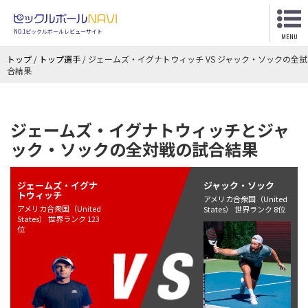
NO.1ピックルボールレビューサイト
MENU
トップ
/
トップ選手
/
ジェームズ・イグナトウィッチ VS ジャック・ソックの全試
合結果
ジェームズ・イグナトウィッチとジャ
ック・ソックの全対戦の試合結果
ジェームズ・イグナ
ジャック・ソック
トウィッチ
アメリカ合衆国（United
アメリカ合衆国（United
States） 世界ランク 8位
States） 世界ランク 123
位