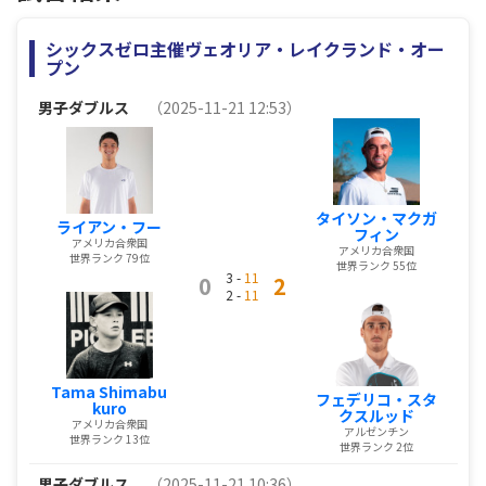
シックスゼロ主催ヴェオリア・レイクランド・オー
プン
男子ダブルス
（2025-11-21 12:53）
タイソン・マクガ
ライアン・フー
フィン
アメリカ合衆国
アメリカ合衆国
世界ランク 79位
世界ランク 55位
3 -
11
0
2
2 -
11
Tama Shimabu
フェデリコ・スタ
kuro
クスルッド
アメリカ合衆国
アルゼンチン
世界ランク 13位
世界ランク 2位
男子ダブルス
（2025-11-21 10:36）