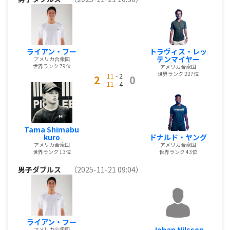
ライアン・フー
トラヴィス・レッ
テンマイヤー
アメリカ合衆国
世界ランク 79位
アメリカ合衆国
世界ランク 227位
11
- 2
2
0
11
- 4
Tama Shimabu
kuro
ドナルド・ヤング
アメリカ合衆国
アメリカ合衆国
世界ランク 13位
世界ランク 43位
男子ダブルス
（2025-11-21 09:04）
ライアン・フー
Johan Nilsson
アメリカ合衆国