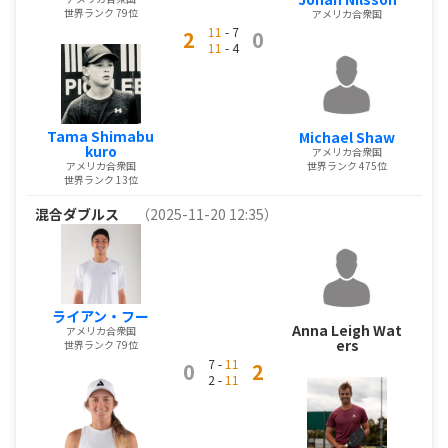
世界ランク 79位
アメリカ合衆国
11
- 7
2
0
11
- 4
Tama Shimabu
Michael Shaw
kuro
アメリカ合衆国
世界ランク 475位
アメリカ合衆国
世界ランク 13位
混合ダブルス
（2025-11-20 12:35）
ライアン・フー
Anna Leigh Wat
アメリカ合衆国
ers
世界ランク 79位
7 -
11
0
2
2 -
11