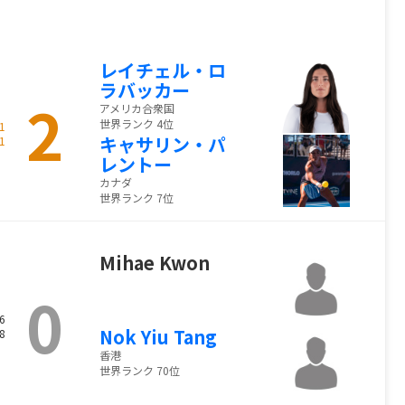
レイチェル・ロ
ラバッカー
2
アメリカ合衆国
世界ランク 4位
1
キャサリン・パ
1
レントー
カナダ
世界ランク 7位
Mihae Kwon
0
6
Nok Yiu Tang
8
香港
世界ランク 70位