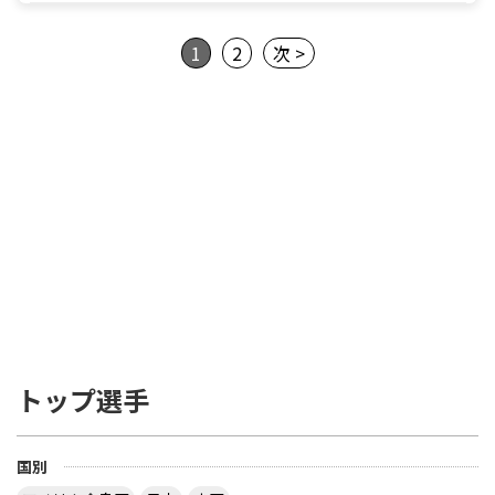
1
2
次 >
トップ選手
国別