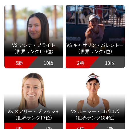
VS アンナ・ブライト
VS キャサリン・パレントー
（世界ランク110位）
（世界ランク7位）
5勝
10敗
2勝
13敗
VS メアリー・ブラッシャ
VS ルーシー・コバロバ
（世界ランク17位）
（世界ランク184位）
5勝
4敗
6勝
3敗