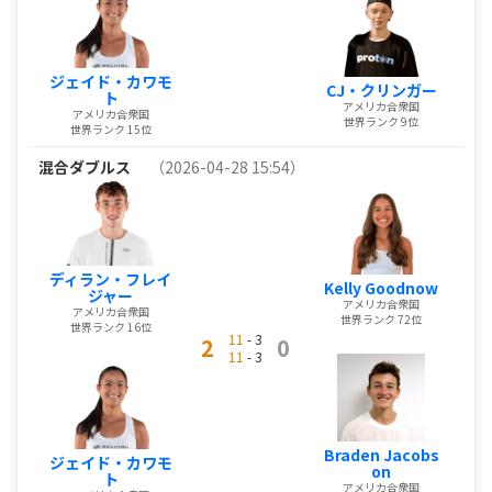
ジェイド・カワモ
CJ・クリンガー
ト
アメリカ合衆国
アメリカ合衆国
世界ランク 9位
世界ランク 15位
混合ダブルス
（2026-04-28 15:54）
ディラン・フレイ
Kelly Goodnow
ジャー
アメリカ合衆国
アメリカ合衆国
世界ランク 72位
世界ランク 16位
11
- 3
2
0
11
- 3
Braden Jacobs
ジェイド・カワモ
on
ト
アメリカ合衆国