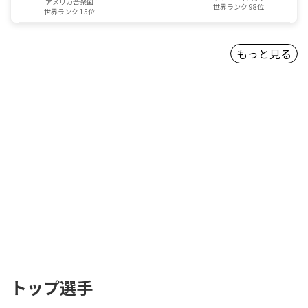
アメリカ合衆国
世界ランク 98位
世界ランク 15位
もっと見る
トップ選手