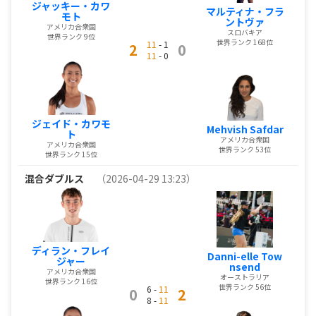
ジャッキー・カワ
マルティナ・フラ
モト
ントヴァ
アメリカ合衆国
スロバキア
世界ランク 9位
世界ランク 168位
11
- 1
2
0
11
- 0
ジェイド・カワモ
Mehvish Safdar
ト
アメリカ合衆国
アメリカ合衆国
世界ランク 53位
世界ランク 15位
混合ダブルス
（2026-04-29 13:23）
ディラン・フレイ
Danni-elle Tow
ジャー
nsend
アメリカ合衆国
オーストラリア
世界ランク 16位
世界ランク 56位
6 -
11
0
2
8 -
11