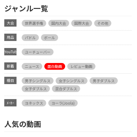
ジャンル一覧
大会
世界選手権
国内大会
国際大会
その他
用品
パドル
ボール
YouTube
ユーチューバー
新着
ニュース
面白動画
レビュー動画
種目
男子シングルス
女子シングルス
男子ダブルス
女子ダブルス
混合ダブルス
ﾒｰｶｰ
ヨネックス
ヨーラ(Joola)
人気の動画