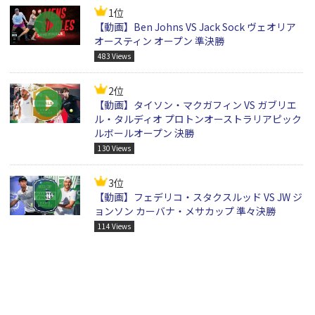
1位
【動画】Ben Johns VS Jack Sock ヴェオリア
オースティン オープン 準決勝
483 Views
2位
【動画】タイソン・マクガフィン VS ガブリエ
ル・タルディオ プロトンオーストラリアピック
ルボールオープン 決勝
130 Views
3位
【動画】フェデリコ・スタクスルッド VS JW ジ
ョンソン カーバナ・メサカップ 準々決勝
114 Views