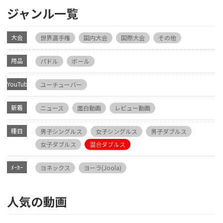
ジャンル一覧
大会
世界選手権
国内大会
国際大会
その他
用品
パドル
ボール
YouTube
ユーチューバー
新着
ニュース
面白動画
レビュー動画
種目
男子シングルス
女子シングルス
男子ダブルス
女子ダブルス
混合ダブルス
ﾒｰｶｰ
ヨネックス
ヨーラ(Joola)
人気の動画