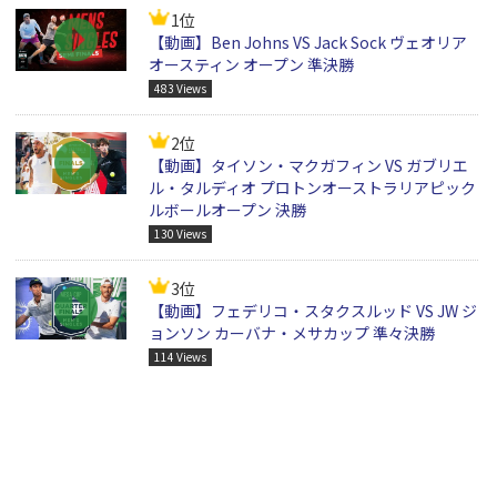
1位
【動画】Ben Johns VS Jack Sock ヴェオリア
オースティン オープン 準決勝
483 Views
2位
【動画】タイソン・マクガフィン VS ガブリエ
ル・タルディオ プロトンオーストラリアピック
ルボールオープン 決勝
130 Views
3位
【動画】フェデリコ・スタクスルッド VS JW ジ
ョンソン カーバナ・メサカップ 準々決勝
114 Views