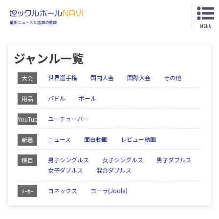
最新ニュースと話題の動画
MENU
ジャンル一覧
世界選手権
国内大会
国際大会
その他
大会
パドル
ボール
用品
ユーチューバー
YouTube
ニュース
面白動画
レビュー動画
新着
男子シングルス
女子シングルス
男子ダブルス
種目
女子ダブルス
混合ダブルス
ヨネックス
ヨーラ(Joola)
ﾒｰｶｰ