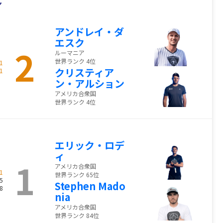
ン
アンドレイ・ダ
エスク
2
ルーマニア
世界ランク 4位
1
クリスティア
1
ン・アルション
アメリカ合衆国
世界ランク 4位
エリック・ロデ
ィ
1
アメリカ合衆国
1
世界ランク 65位
5
Stephen Mado
8
nia
アメリカ合衆国
世界ランク 84位