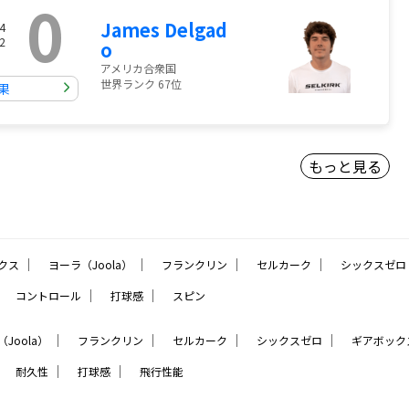
0
James Delgad
4
2
o
アメリカ合衆国
世界ランク 67位
果
もっと見る
｜
｜
｜
｜
クス
ヨーラ（Joola）
フランクリン
セルカーク
シックスゼロ
｜
｜
｜
コントロール
打球感
スピン
｜
｜
｜
｜
Joola）
フランクリン
セルカーク
シックスゼロ
ギアボック
｜
｜
｜
耐久性
打球感
飛行性能