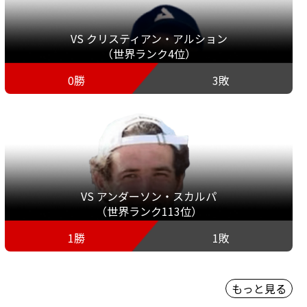
VS クリスティアン・アルション
（世界ランク4位）
0勝
3敗
VS アンダーソン・スカルパ
（世界ランク113位）
1勝
1敗
もっと見る