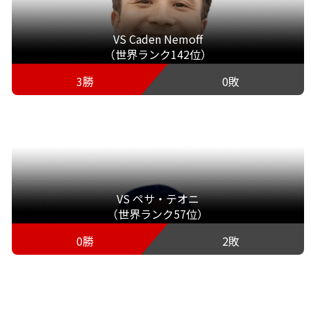
VS Caden Nemoff
（世界ランク142位）
3勝
0敗
VS ペサ・テオニ
（世界ランク57位）
0勝
2敗