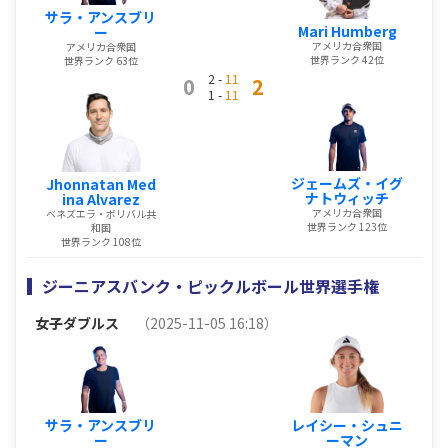
サラ・アンスブリ
Mari Humberg
ー
アメリカ合衆国
アメリカ合衆国
世界ランク 42位
世界ランク 63位
2 -
11
0
2
1 -
11
ジェームズ・イグ
Jhonnatan Med
ナトウィッチ
ina Alvarez
アメリカ合衆国
ベネズエラ・ボリバル共
世界ランク 123位
和国
世界ランク 108位
ジーニアスバンク・ピックルボール世界選手権
女子ダブルス
（2025-11-05 16:18）
サラ・アンスブリ
レイシー・シュニ
ー
ーマン