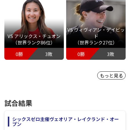
VS ヴィヴィアン・デイビッ
VS アリックス・チュオン
ド
（世界ランク86位）
（世界ランク27位）
0勝
3敗
0勝
3敗
もっと見る
試合結果
シックスゼロ主催ヴェオリア・レイクランド・オー
プン