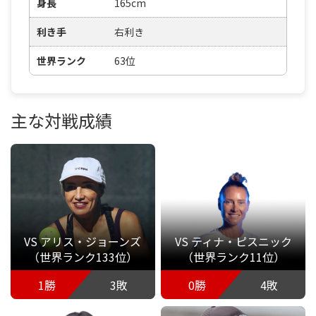
身長
165cm
利き手
右利き
世界ランク
63位
主な対戦成績
VS アリス・ジョーンズ
VS ティナ・ピスニック
（世界ランク133位）
（世界ランク11位）
1勝
3敗
0勝
4敗