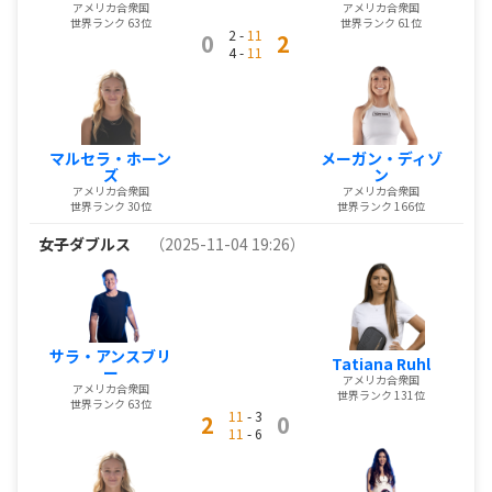
アメリカ合衆国
アメリカ合衆国
世界ランク 63位
世界ランク 61位
2 -
11
0
2
4 -
11
マルセラ・ホーン
メーガン・ディゾ
ズ
ン
アメリカ合衆国
アメリカ合衆国
世界ランク 30位
世界ランク 166位
女子ダブルス
（2025-11-04 19:26）
サラ・アンスブリ
Tatiana Ruhl
ー
アメリカ合衆国
アメリカ合衆国
世界ランク 131位
世界ランク 63位
11
- 3
2
0
11
- 6