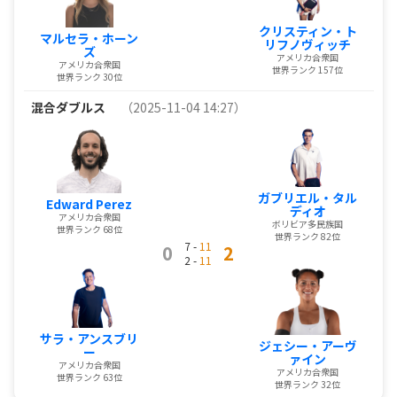
クリスティン・ト
マルセラ・ホーン
リフノヴィッチ
ズ
アメリカ合衆国
アメリカ合衆国
世界ランク 157位
世界ランク 30位
混合ダブルス
（2025-11-04 14:27）
ガブリエル・タル
Edward Perez
ディオ
アメリカ合衆国
ボリビア多民族国
世界ランク 68位
世界ランク 82位
7 -
11
0
2
2 -
11
サラ・アンスブリ
ジェシー・アーヴ
ー
ァイン
アメリカ合衆国
アメリカ合衆国
世界ランク 63位
世界ランク 32位